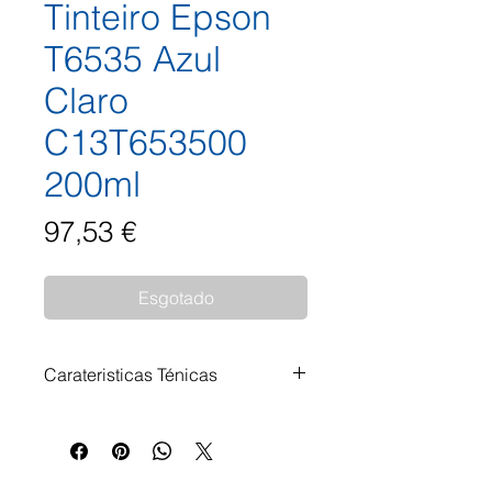
Tinteiro Epson
T6535 Azul
Claro
C13T653500
200ml
Preço
97,53 €
Esgotado
Carateristicas Ténicas
Tinteiro Epson T6535 Azul Claro
C13T653500 200ml Impressoras
Compatíveis: Epson Stylus Pro