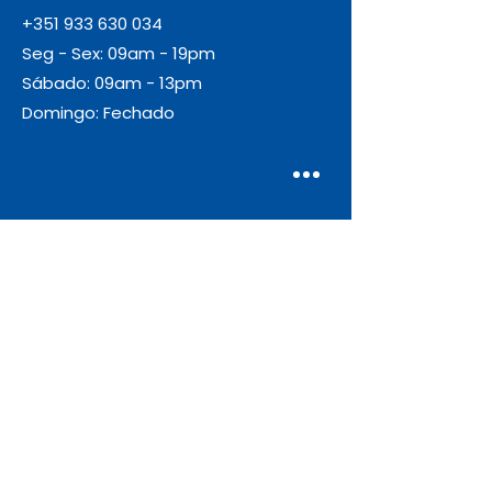
+351 933 630 034
Seg - Sex: 09am - 19pm
Sábado: 09am - 13pm
Domingo: Fechado
Envio
Gratuito
As encomendas com valor igual ou
superior a 55€ + IVA beneficiam de
portes de envio gratuitos.