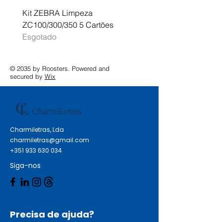
Kit ZEBRA Limpeza
Multifunções BROTHER 
ZC100/300/350 5 Cartões
Profissional A3 MFC-J
Esgotado
Esgotado
© 2035 by Roosters. Powered and
secured by
Wix
Charmiletras, Lda
charmiletras@gmail.com
+351 933 630 034
Siga-nos
Precisa de ajuda?