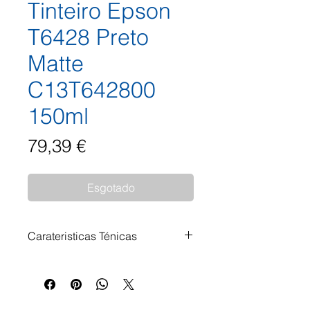
Tinteiro Epson
T6428 Preto
Matte
C13T642800
150ml
Preço
79,39 €
Esgotado
Carateristicas Ténicas
Tinteiro Epson T6428 Preto Matte
C13T642800 150ml Impressoras
Compatíveis: Epson Stylus Pro