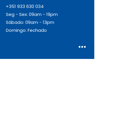
+351 933 630 034
Seg - Sex: 09am - 19pm
Sábado: 09am - 13pm
Domingo: Fechado
Envio
Gratuito
As encomendas com valor igual ou
superior a 55€ + IVA beneficiam de
portes de envio gratuitos.