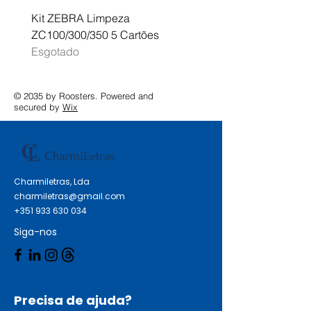
Kit ZEBRA Limpeza
Multifunções BROTHER 
ZC100/300/350 5 Cartões
Profissional A3 MFC-J
Esgotado
Esgotado
© 2035 by Roosters. Powered and
secured by
Wix
Charmiletras, Lda
charmiletras@gmail.com
+351 933 630 034
Siga-nos
Precisa de ajuda?