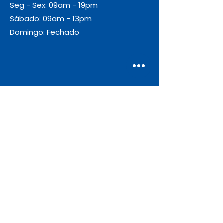
Seg - Sex: 09am - 19pm
Sábado: 09am - 13pm
Domingo: Fechado
Envio
Gratuito
As encomendas com valor igual ou
superior a 55€ + IVA beneficiam de
portes de envio gratuitos.