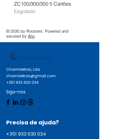
ZC100/300/350 5 Cartões
Profissional A3 MFC-J
Esgotado
Esgotado
© 2035 by Roosters. Powered and
secured by
Wix
Charmiletras, Lda
charmiletras@gmail.com
+351 933 630 034
Siga-nos
Precisa de ajuda?
+351 933 630 034