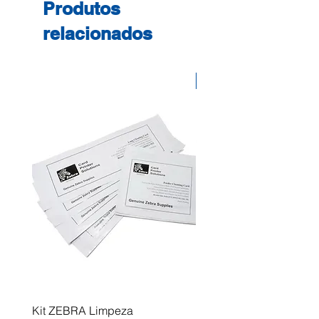
Produtos
Stylus Pro 9450
relacionados
Desconto
Kit ZEBRA Limpeza
Multifunções BROTHER 