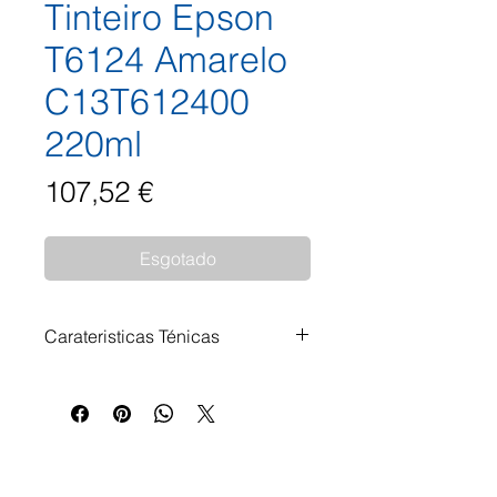
Tinteiro Epson
T6124 Amarelo
C13T612400
220ml
Preço
107,52 €
Esgotado
Carateristicas Ténicas
Tinteiro Epson T6124 Amarelo
C13T612400 220ml Impressoras
Compatíveis: Epson Stylus Pro
7400 Epson Stylus Pro 7450
Epson Stylus Pro 9400 Epson