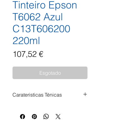
Tinteiro Epson
T6062 Azul
C13T606200
220ml
Preço
107,52 €
Esgotado
Carateristicas Ténicas
Tinteiro Epson T6062 Azul
C13T606200 220ml Impressoras
Compatíveis: Epson Stylus Pro
4800 Epson Stylus Pro 4880