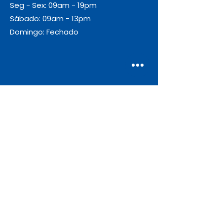
Seg - Sex: 09am - 19pm
Sábado: 09am - 13pm
Domingo: Fechado
Envio
Gratuito
As encomendas com valor igual ou
superior a 55€ + IVA beneficiam de
portes de envio gratuitos.