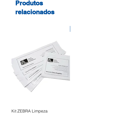
Produtos
relacionados
Desconto
Kit ZEBRA Limpeza
Multifunções BROTHER 