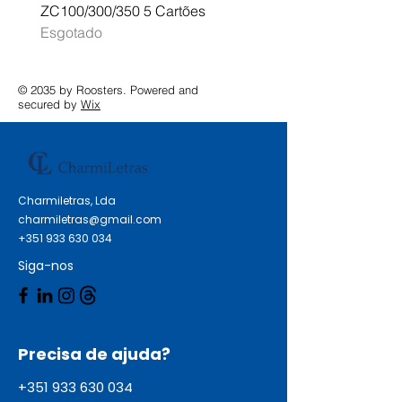
ZC100/300/350 5 Cartões
Profissional A3 MFC-J
Esgotado
Esgotado
© 2035 by Roosters. Powered and
secured by
Wix
Charmiletras, Lda
charmiletras@gmail.com
+351 933 630 034
Siga-nos
Precisa de ajuda?
+351 933 630 034