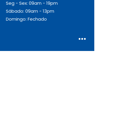
Seg - Sex: 09am - 19pm
Sábado: 09am - 13pm
Domingo: Fechado
Envio
Gratuito
As encomendas com valor igual ou
superior a 55€ + IVA beneficiam de
portes de envio gratuitos.