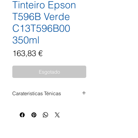
Tinteiro Epson
T596B Verde
C13T596B00
350ml
Preço
163,83 €
Esgotado
Carateristicas Ténicas
Tinteiro Epson T596B Verde
C13T596B00 350ml Impressoras
Compatíveis: Epson Stylus Pro
7900 Epson Stylus Pro 7900
Series Epson Stylus Pro 7900