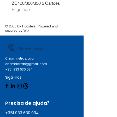
ZC100/300/350 5 Cartões
Profissional A3 MFC-J
Esgotado
Esgotado
© 2035 by Roosters. Powered and
secured by
Wix
Charmiletras, Lda
charmiletras@gmail.com
+351 933 630 034
Siga-nos
Precisa de ajuda?
+351 933 630 034