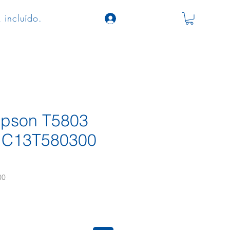
 incluído.
 Epson T5803
 C13T580300
00
ço