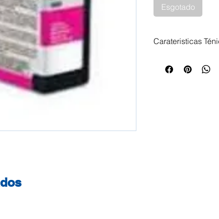
Esgotado
Carateristicas Tén
Tinteiro Epson T
Impressoras Compa
Epson Stylus Pro 
Designer Edition
ados