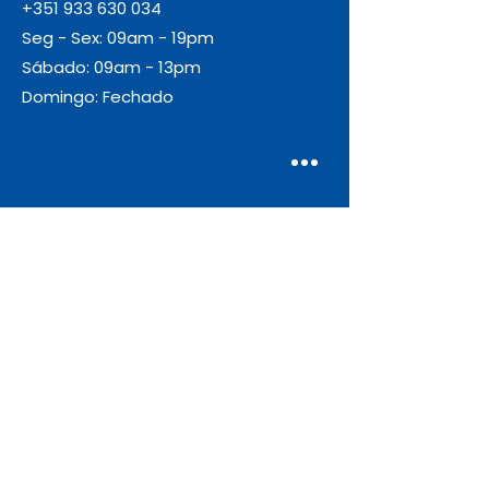
+351 933 630 034
Seg - Sex: 09am - 19pm
Sábado: 09am - 13pm
Domingo: Fechado
Envio
Gratuito
As encomendas com valor igual ou
superior a 55€ + IVA beneficiam de
portes de envio gratuitos.