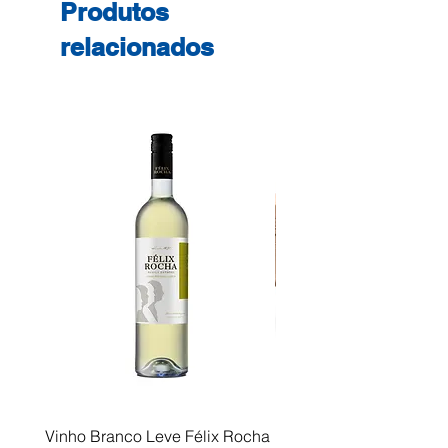
Produtos
Edition
relacionados
Vinho Branco Leve Félix Rocha
Fusor Xerox 115R00120