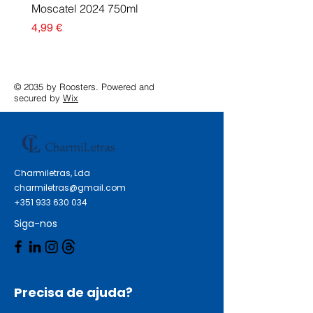
Moscatel 2024 750ml
Esgotado
Preço
4,99 €
© 2035 by Roosters. Powered and
secured by
Wix
Charmiletras, Lda
charmiletras@gmail.com
+351 933 630 034
Siga-nos
Precisa de ajuda?