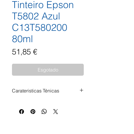
Tinteiro Epson
T5802 Azul
C13T580200
80ml
Preço
51,85 €
Esgotado
Carateristicas Ténicas
Tinteiro Epson T5802 Azul
C13T580200 80ml Impressoras
Compatíveis: Epson Stylus Pro
3800 Epson Stylus Pro 3880
Epson Stylus Pro 3880 Designer