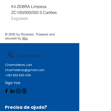
Kit ZEBRA Limpeza
Multifunções BROTHER 
ZC100/300/350 5 Cartões
Profissional A3 MFC-J
Esgotado
Esgotado
© 2035 by Roosters. Powered and
secured by
Wix
Charmiletras, Lda
charmiletras@gmail.com
+351 933 630 034
Siga-nos
Precisa de ajuda?