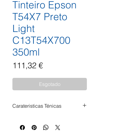
Tinteiro Epson
T54X7 Preto
Light
C13T54X700
350ml
Preço
111,32 €
Esgotado
Carateristicas Ténicas
Impressoras Compatíveis:
SureColor SC-P6000STD
SureColor SC-P7000STD