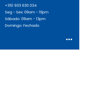
+351 933 630 034
Seg - Sex: 09am - 19pm
Sábado: 09am - 13pm
Domingo: Fechado
Envio
Gratuito
As encomendas com valor igual ou
superior a 55€ + IVA beneficiam de
portes de envio gratuitos.