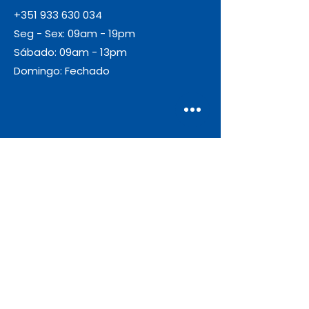
+351 933 630 034
Seg - Sex: 09am - 19pm
Sábado: 09am - 13pm
Domingo: Fechado
Envio
Gratuito
As encomendas com valor igual ou
superior a 55€ + IVA beneficiam de
portes de envio gratuitos.