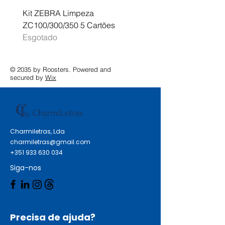
Kit ZEBRA Limpeza
Multifunções BROTHER 
ZC100/300/350 5 Cartões
Profissional A3 MFC-J
Esgotado
Esgotado
© 2035 by Roosters. Powered and
secured by
Wix
Charmiletras, Lda
charmiletras@gmail.com
+351 933 630 034
Siga-nos
Precisa de ajuda?