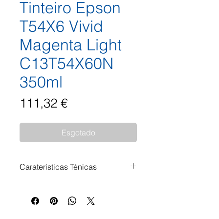
Tinteiro Epson
T54X6 Vivid
Magenta Light
C13T54X60N
350ml
Preço
111,32 €
Esgotado
Carateristicas Ténicas
Impressoras Compatíveis:
SureColor SC-P6000STD
SureColor SC-P7000STD