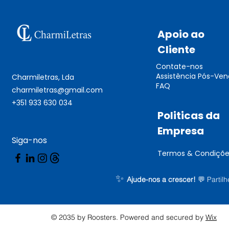
Apoio ao
Cliente
Contate-nos
Assistência Pós-Ve
Charmiletras, Lda
FAQ
charmiletras@gmail.com
+351 933 630 034
Politicas da
Empresa
Siga-nos
Termos & Condiçõe
✨
Ajude-nos a crescer!
💬
Partil
© 2035 by Roosters. Powered and secured by
Wix