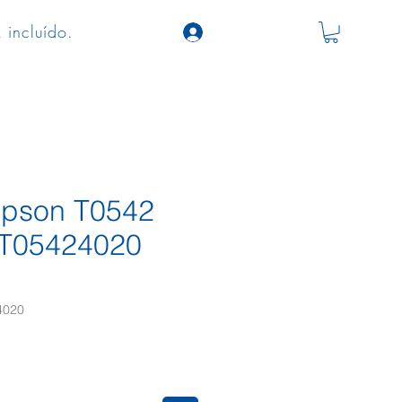
 incluído.
 Epson T0542
3T05424020
4020
ço