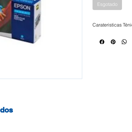
Esgotado
Carateristicas Tén
Tinteiro Epson T
Impressoras Compa
1800 Epson Stylus
ados