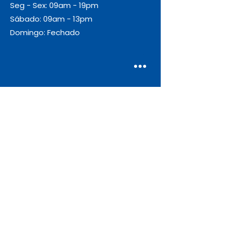
Seg - Sex: 09am - 19pm
Sábado: 09am - 13pm
Domingo: Fechado
Envio
Gratuito
As encomendas com valor igual ou
superior a 55€ + IVA beneficiam de
portes de envio gratuitos.