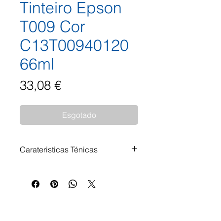
Tinteiro Epson
T009 Cor
C13T00940120
66ml
Preço
33,08 €
Esgotado
Carateristicas Ténicas
Tinteiro Epson T009 Cor
C13T00940120 66ml
Impressoras Compatíveis: Epson
Stylus Photo 1270 Epson Stylus
Photo 1280 Epson Stylus Photo