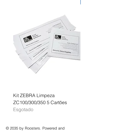
Desconto
PP 50 Epson Discproducer PP
50BD Epson Discproducer PP
100III
Kit ZEBRA Limpeza
Multifunções BROTHER 
ZC100/300/350 5 Cartões
Profissional A3 MFC-J
Esgotado
Esgotado
© 2035 by Roosters. Powered and