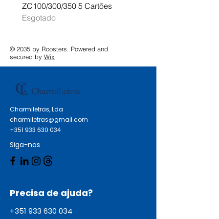
ZC100/300/350 5 Cartões
Profissional A3 MFC-J
Esgotado
Esgotado
© 2035 by Roosters. Powered and
secured by
Wix
Charmiletras, Lda
charmiletras@gmail.com
+351 933 630 034
Siga-nos
Precisa de ajuda?
+351 933 630 034