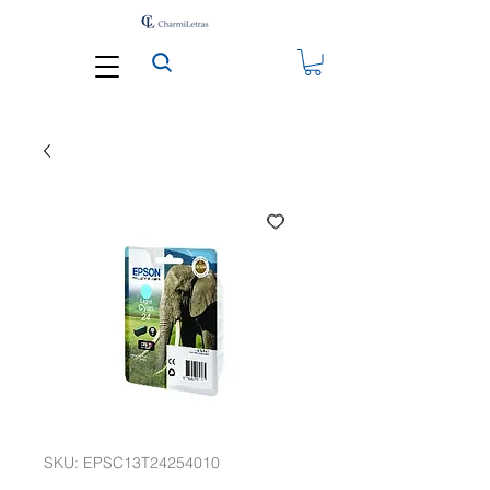
SKU: EPSC13T24254010