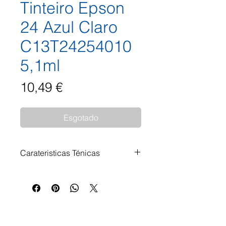
Tinteiro Epson
24 Azul Claro
C13T24254010
5,1ml
Preço
10,49 €
Esgotado
Carateristicas Ténicas
Tinteiro Epson 24 Azul Claro
C13T24254010 5,1ml
Impressoras Compatíveis: Epson
Expression Photo XP-750 Epson
Expression Photo XP-850 Epson