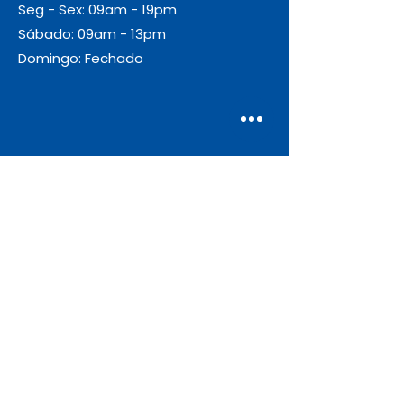
Seg - Sex: 09am - 19pm
Sábado: 09am - 13pm
Domingo: Fechado
Envio
Gratuito
As encomendas com valor igual ou
superior a 55€ + IVA beneficiam de
portes de envio gratuitos.