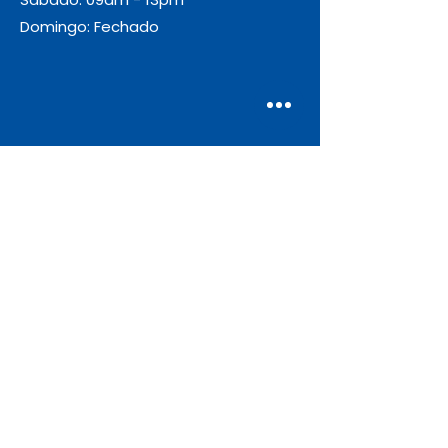
Domingo: Fechado
Envio
Gratuito
As encomendas com valor igual ou
superior a 55€ + IVA beneficiam de
portes de envio gratuitos.
Apoio ao Cliente