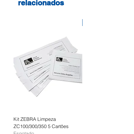
relacionados
Desconto
Kit ZEBRA Limpeza
Multifunções BROTHER 
ZC100/300/350 5 Cartões
Profissional A3 MFC-J
Esgotado
Esgotado