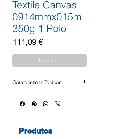
Textile Canvas
0914mmx015m
350g 1 Rolo
Preço
111,09 €
Esgotado
Carateristicas Ténicas
Gramagem: 350 g/m² Formato:
914mmx15mts
Produtos