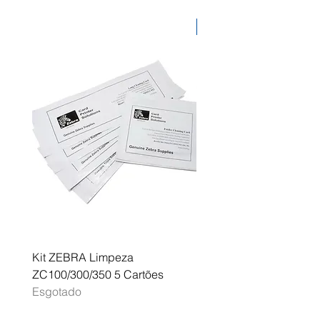
Desconto
Kit ZEBRA Limpeza
Multifunções BROTHER 
ZC100/300/350 5 Cartões
Profissional A3 MFC-J
Esgotado
Esgotado