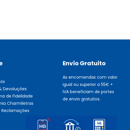
Multifunções BROTHER Tint
Esgotado
e
Envio Gratuito
As encomendas com valor
nós
igual ou superior a 55€ +
 & Devoluções
IVA beneficiam de portes
ma de Fidelidade
de envio gratuitos.
ia Charmiletras
de Reclamações