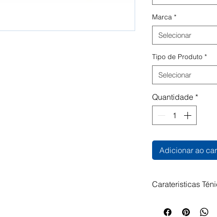
Marca
*
Selecionar
Tipo de Produto
*
Selecionar
Quantidade
*
Adicionar ao car
Carateristicas Tén
Tambor HP 822A P
Compatíveis: HP C