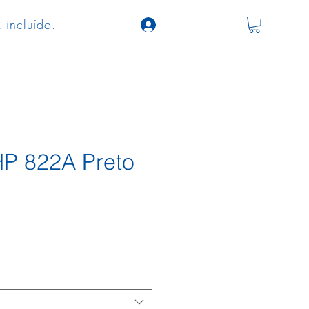
 incluído.
P 822A Preto
eço