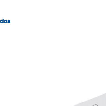
LaserJet 9500 GP
HP Color LaserJet
9500 N HP Color L
ados