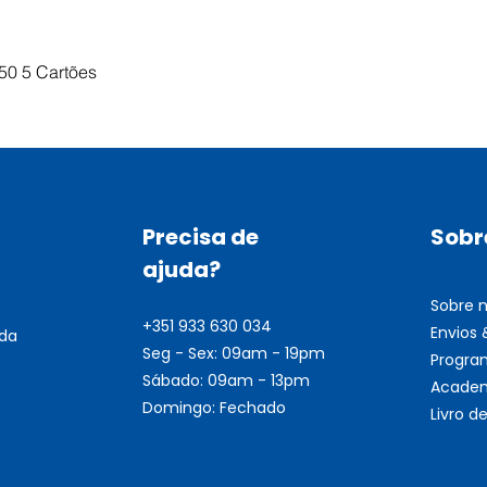
Visualização rápida
50 5 Cartões
Precisa de
Sobr
ajuda?
Sobre 
+351 933 630 034
Envios
nda
Seg - Sex: 09am - 19pm
Progra
Sábado: 09am - 13pm
Academ
Domingo: Fechado
Livro 