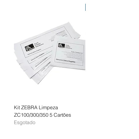
Desconto
Kit ZEBRA Limpeza
Multifunções BROTHER 
ZC100/300/350 5 Cartões
Profissional A3 MFC-J
Esgotado
Esgotado