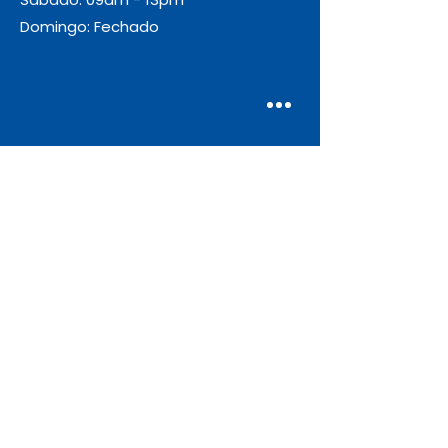
600x400 Garantia de 10 anos:
Domingo: Fechado
uma promessa de garantia em
termos de durabilidade que vai
muito além da garantia prevista
por lei
Envio
Gratuito
As encomendas com valor igual ou
superior a 55€ + IVA beneficiam de
portes de envio gratuitos.
Apoio ao Cliente