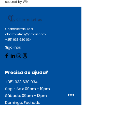
suor, acne, irritações da pele,
secured by
Wix
ajuda a evitar onversas abafadas
e falta de clareza na fala.
Charmiletras, Lda
charmiletras@gmail.com
+351 933 630 034
Siga-nos
Precisa de ajuda?
+351 933 630 034
Seg - Sex: 09am - 19pm
Sábado: 09am - 13pm
Domingo: Fechado