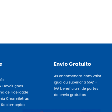
Multifunções BROTHER Tint
Esgotado
e
Envio Gratuito
As encomendas com valor
nós
igual ou superior a 55€ +
 & Devoluções
IVA beneficiam de portes
ma de Fidelidade
de envio gratuitos.
ia Charmiletras
de Reclamações