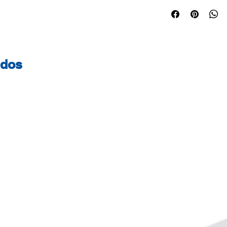
Utilização: Hospita
centros de estética
o contacto direct
serviço: Picotado 
Dimensionais: Nº d
ados
Corte: Sim Crimpi
17,5 ± 1 g/m2 Tipo
± 5% (cm): 50 Com
Diâmetro ± 5% (cm