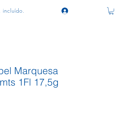
 incluído.
pel Marquesa
ts 1Fl 17,5g
o