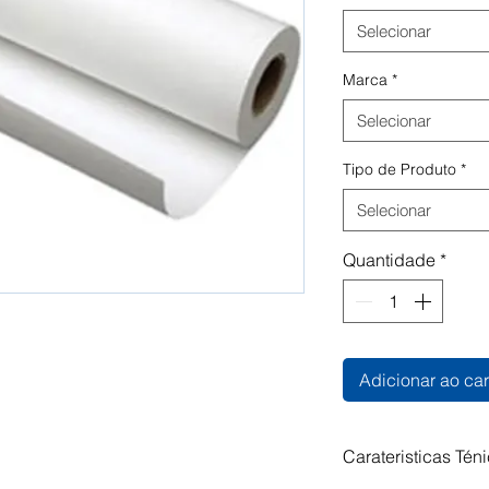
Selecionar
Marca
*
Selecionar
Tipo de Produto
*
Selecionar
Quantidade
*
Adicionar ao car
Carateristicas Tén