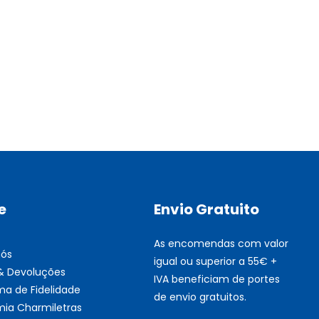
Multifunções BROTHER Tint
Esgotado
e
Envio Gratuito
As encomendas com valor
nós
igual ou superior a 55€ +
 & Devoluções
IVA beneficiam de portes
ma de Fidelidade
de envio gratuitos.
ia Charmiletras