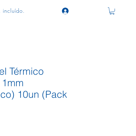
 incluído.
el Térmico
x11mm
nco) 10un (Pack
o