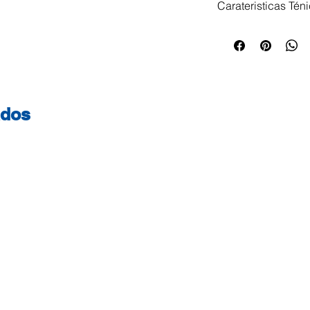
Carateristicas Tén
Medida: 57mm Diâ
11mm Gramagem: 5
BPA free Não tota
com certificação 
ados