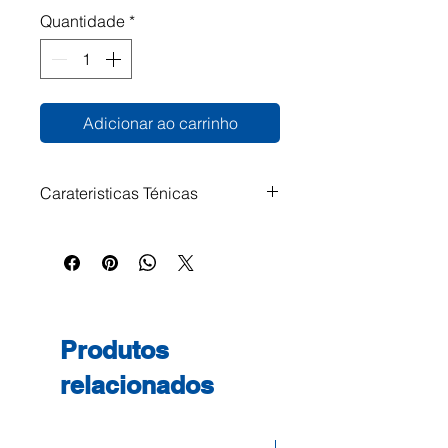
Quantidade
*
Adicionar ao carrinho
Carateristicas Ténicas
Em PVC cristal de 120 mícrons.
Com 4 divisórias Para utilizar em
dossier para cartões de visita
Roma 391 ref. 1761031
Produtos
relacionados