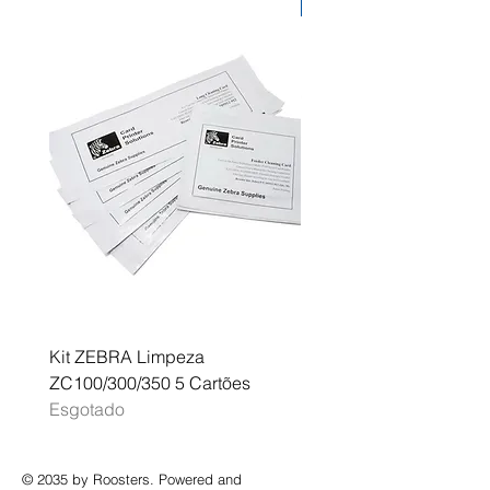
Desconto
Kit ZEBRA Limpeza
Multifunções BROTHER 
ZC100/300/350 5 Cartões
Profissional A3 MFC-J
Esgotado
Esgotado
© 2035 by Roosters. Powered and