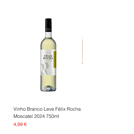
Vinho Branco Leve Félix Rocha
Fusor Xerox 115R00120
Moscatel 2024 750ml
Esgotado
Preço
4,99 €