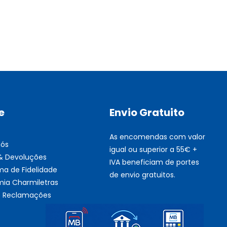
Fusor Xerox 115R00120
Esgotado
e
Envio Gratuito
As encomendas com valor
nós
igual ou superior a 55€ +
 & Devoluções
IVA beneficiam de portes
ma de Fidelidade
de envio gratuitos.
ia Charmiletras
de Reclamações