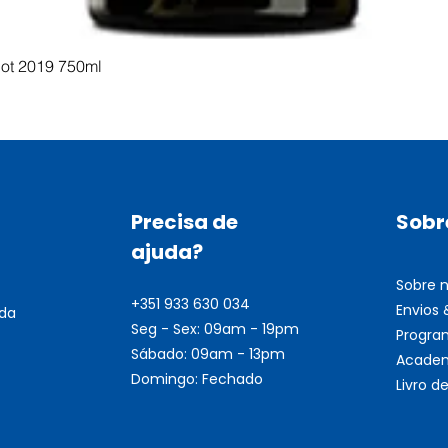
Visualização rápida
dot 2019 750ml
Precisa de
Sobr
ajuda?
Sobre 
+351 933 630 034
Envios
nda
Seg - Sex: 09am - 19pm
Progra
Sábado: 09am - 13pm
Academ
Domingo: Fechado
Livro 