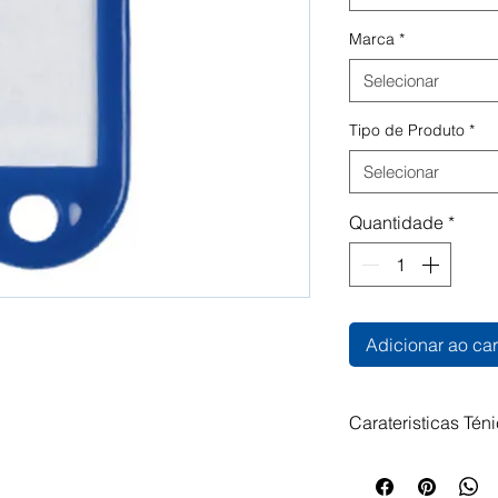
Marca
*
Selecionar
Tipo de Produto
*
Selecionar
Quantidade
*
Adicionar ao car
Carateristicas Tén
Chaveiros com por
facilmente identifi