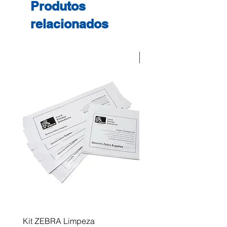
Produtos
relacionados
Desconto
Kit ZEBRA Limpeza
Multifunções BROTHER 