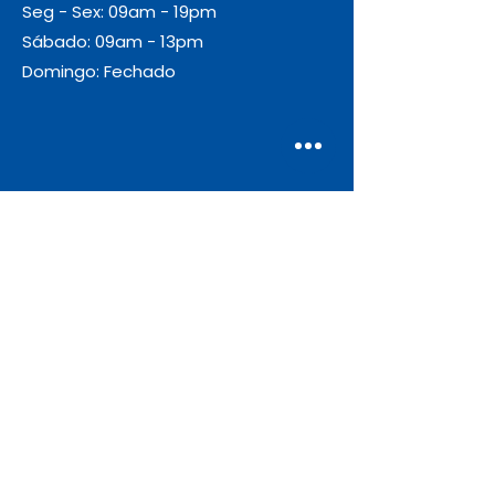
Seg - Sex: 09am - 19pm
Sábado: 09am - 13pm
Domingo: Fechado
Envio
Gratuito
As encomendas com valor igual ou
superior a 55€ + IVA beneficiam de
portes de envio gratuitos.