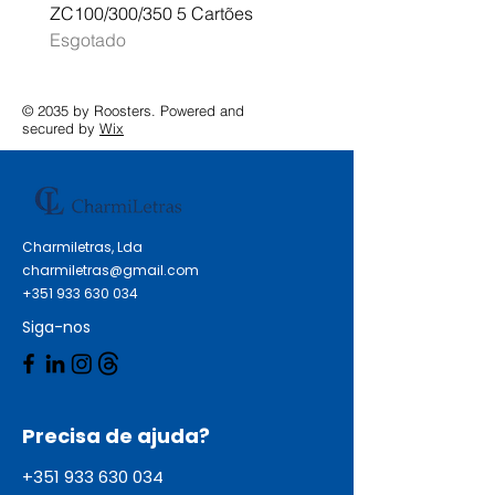
ZC100/300/350 5 Cartões
Profissional A3 MFC-J
Esgotado
Esgotado
© 2035 by Roosters. Powered and
secured by
Wix
Charmiletras, Lda
charmiletras@gmail.com
+351 933 630 034
Siga-nos
Precisa de ajuda?
+351 933 630 034