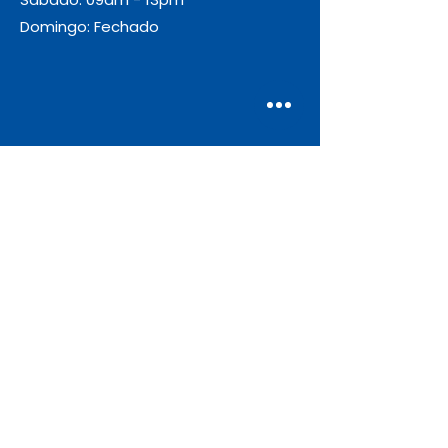
Domingo: Fechado
Envio
Gratuito
As encomendas com valor igual ou
superior a 55€ + IVA beneficiam de
portes de envio gratuitos.
Apoio ao Cliente