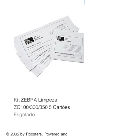
Desconto
Kit ZEBRA Limpeza
Multifunções BROTHER 
ZC100/300/350 5 Cartões
Profissional A3 MFC-J
Esgotado
Esgotado
© 2035 by Roosters. Powered and