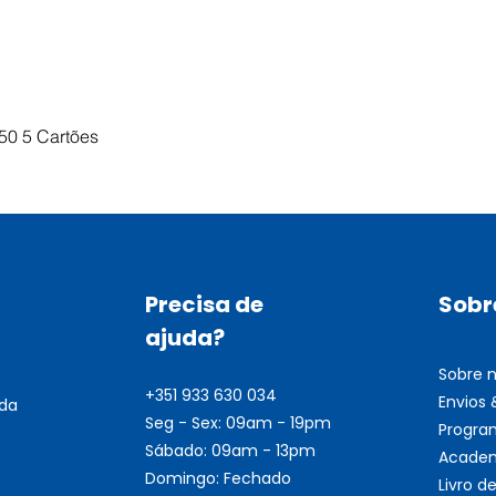
Visualização rápida
50 5 Cartões
Precisa de
Sobr
ajuda?
Sobre 
+351 933 630 034
Envios
nda
Seg - Sex: 09am - 19pm
Progra
Sábado: 09am - 13pm
Academ
Domingo: Fechado
Livro 