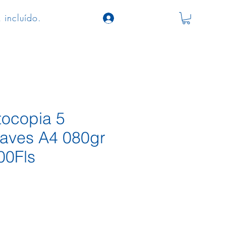
 incluído.
tocopia 5
aves A4 080gr
00Fls
o