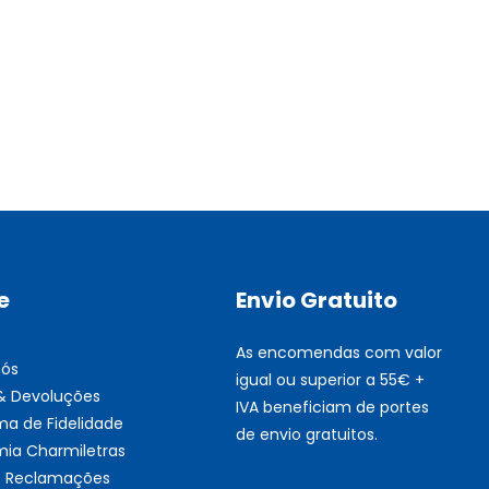
Multifunções BROTHER Tint
Esgotado
e
Envio Gratuito
As encomendas com valor
nós
igual ou superior a 55€ +
 & Devoluções
IVA beneficiam de portes
ma de Fidelidade
de envio gratuitos.
ia Charmiletras
de Reclamações