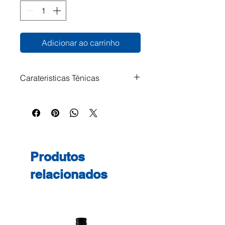
Adicionar ao carrinho
Carateristicas Ténicas
Para impressões de plantas e
projectos técnicos. Ideal para
arquitectos, engenheiros civis
entre outros.
Produtos
relacionados