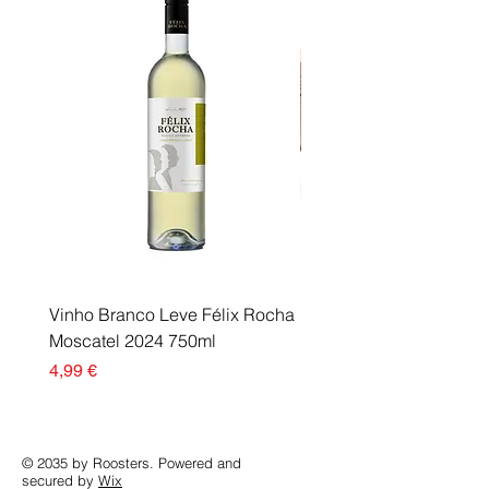
Vinho Branco Leve Félix Rocha
Fusor Xerox 115R00120
Moscatel 2024 750ml
Esgotado
Preço
4,99 €
© 2035 by Roosters. Powered and
secured by
Wix