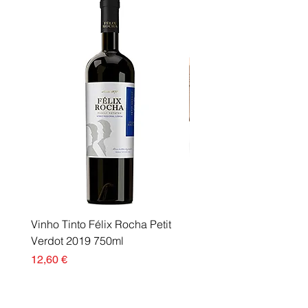
Vinho Tinto Félix Rocha Petit
Fusor Xerox 115R00120
Verdot 2019 750ml
Esgotado
Preço
12,60 €