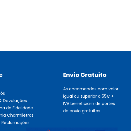
Multifunções BROTHER Tint
Esgotado
e
Envio Gratuito
As encomendas com valor
nós
igual ou superior a 55€ +
 & Devoluções
IVA beneficiam de portes
ma de Fidelidade
de envio gratuitos.
ia Charmiletras
de Reclamações