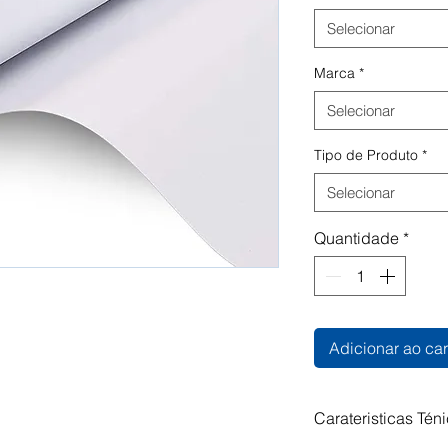
Selecionar
Marca
*
Selecionar
Tipo de Produto
*
Selecionar
Quantidade
*
Adicionar ao car
Carateristicas Tén