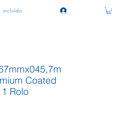
 incluído.
067mmx045,7m
emium Coated
 1 Rolo
ço