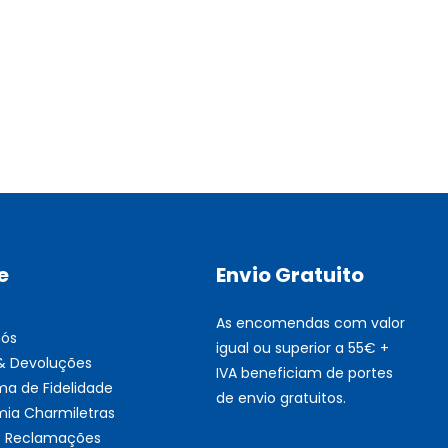
Multifunções BROTHER Tint
Esgotado
e
Envio Gratuito
As encomendas com valor
nós
igual ou superior a 55€ +
 & Devoluções
IVA beneficiam de portes
ma de Fidelidade
de envio gratuitos.
ia Charmiletras
de Reclamações