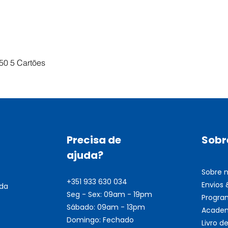
Visualização rápida
50 5 Cartões
Precisa de
Sobr
ajuda?
Sobre 
+351 933 630 034
Envios
nda
Seg - Sex: 09am - 19pm
Progra
Sábado: 09am - 13pm
Academ
Domingo: Fechado
Livro 