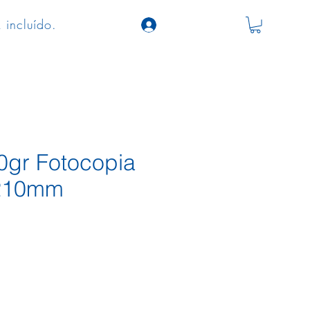
 incluído.
0gr Fotocopia
210mm
o