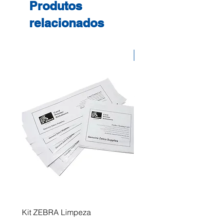
Produtos
relacionados
Desconto
Kit ZEBRA Limpeza
Multifunções BROTHER 