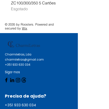
ZC100/300/350 5 Cartões
Profissional A3 MFC-J
Esgotado
Esgotado
© 2035 by Roosters. Powered and
secured by
Wix
Charmiletras, Lda
charmiletras@gmail.com
+351 933 630 034
Siga-nos
Precisa de ajuda?
+351 933 630 034