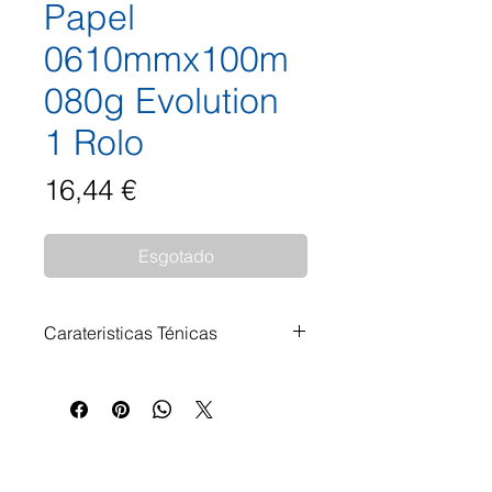
Papel
0610mmx100m
080g Evolution
1 Rolo
Preço
16,44 €
Esgotado
Carateristicas Ténicas
Para plotter. Ideal para
impressões de grande
qualidade. Grande nível de
brancura. Gramagem: 80 g/m²
Formato: 610mmx100mts