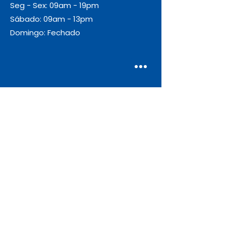
Seg - Sex: 09am - 19pm
Sábado: 09am - 13pm
Domingo: Fechado
Envio
Gratuito
As encomendas com valor igual ou
superior a 55€ + IVA beneficiam de
portes de envio gratuitos.