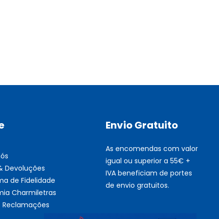
Multifunções BROTHER Tint
Esgotado
e
Envio Gratuito
As encomendas com valor
nós
igual ou superior a 55€ +
 & Devoluções
IVA beneficiam de portes
ma de Fidelidade
de envio gratuitos.
ia Charmiletras
de Reclamações