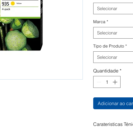
Selecionar
Marca
*
Selecionar
Tipo de Produto
*
Selecionar
Quantidade
*
Adicionar ao car
Carateristicas Tén