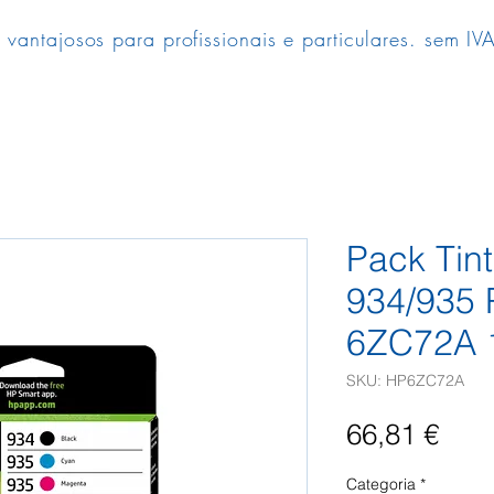
 vantajosos para profissionais e particulares. sem IVA
Pack Tin
934/935 
6ZC72A 
SKU: HP6ZC72A
Pre
66,81 €
Categoria
*