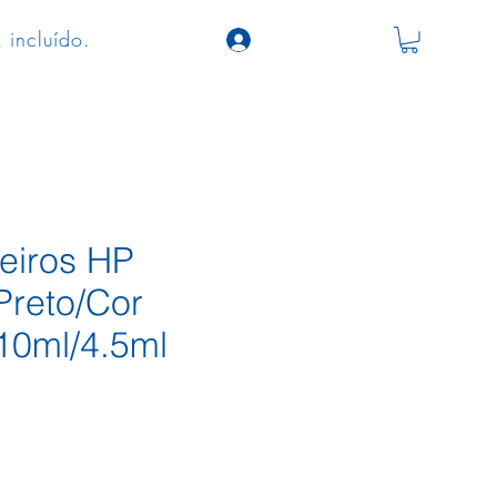
 incluído.
teiros HP
Preto/Cor
10ml/4.5ml
ço