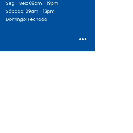
Seg - Sex: 09am - 19pm
Sábado: 09am - 13pm
Domingo: Fechado
Envio
Gratuito
As encomendas com valor igual ou
superior a 55€ + IVA beneficiam de
portes de envio gratuitos.