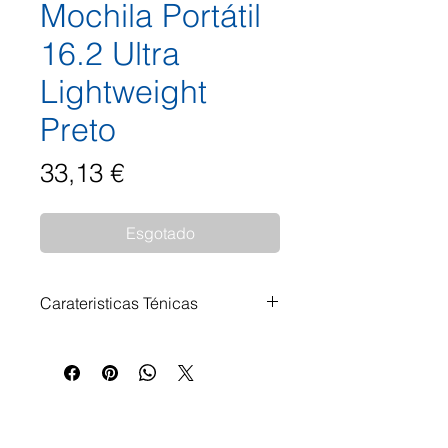
Mochila Portátil
16.2 Ultra
Lightweight
Preto
Preço
33,13 €
Esgotado
Carateristicas Ténicas
Mochila para portátil Hama "Ultra
Leve" até 41 cm (16,2") O nome já
diz tudo com a mochila para
laptop Ultra Leve. 13 litros e
apenas 440 gramas - muito