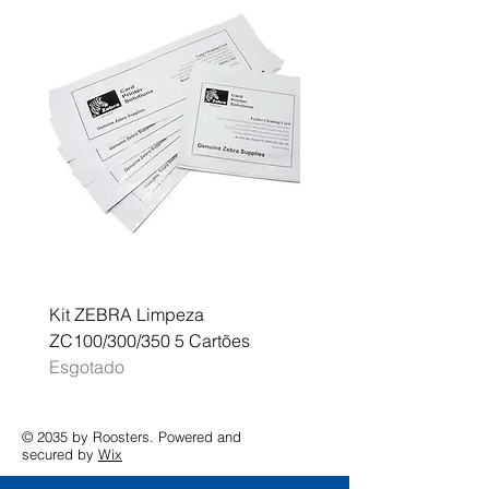
Kit ZEBRA Limpeza
Multifunções BROTHER 
ZC100/300/350 5 Cartões
Profissional A3 MFC-J
Esgotado
Esgotado
© 2035 by Roosters. Powered and
secured by
Wix