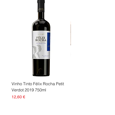
contém 10 magnetos
Vinho Tinto Félix Rocha Petit
Fusor Xerox 115R00120
Verdot 2019 750ml
Esgotado
Preço
12,60 €