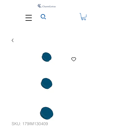
SKU: 179IM130409