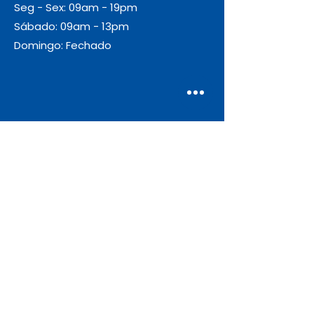
Seg - Sex: 09am - 19pm
Sábado: 09am - 13pm
Domingo: Fechado
Envio
Gratuito
As encomendas com valor igual ou
superior a 55€ + IVA beneficiam de
portes de envio gratuitos.