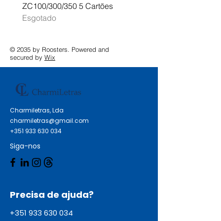
ZC100/300/350 5 Cartões
Profissional A3 MFC-J
Esgotado
Esgotado
© 2035 by Roosters. Powered and
secured by
Wix
Charmiletras, Lda
charmiletras@gmail.com
+351 933 630 034
Siga-nos
Precisa de ajuda?
+351 933 630 034