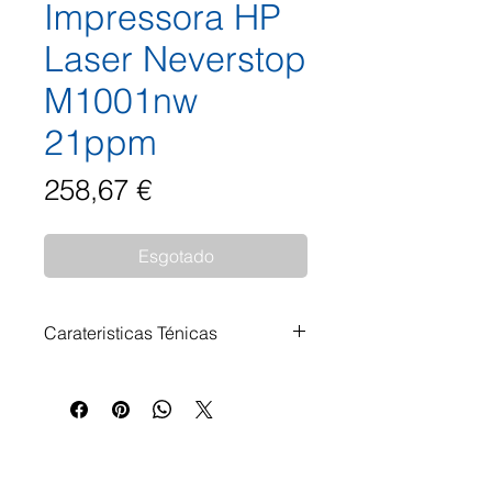
Impressora HP
Laser Neverstop
M1001nw
21ppm
Preço
258,67 €
Esgotado
Carateristicas Ténicas
HP Neverstop 1001nw Cartridge-
Free Laser Tank - impressora -
P/B - laser Impressora de grupo
de trabalho - laser - P/B 1 - 5
utilizadores Peso 7 kg A4/Letter