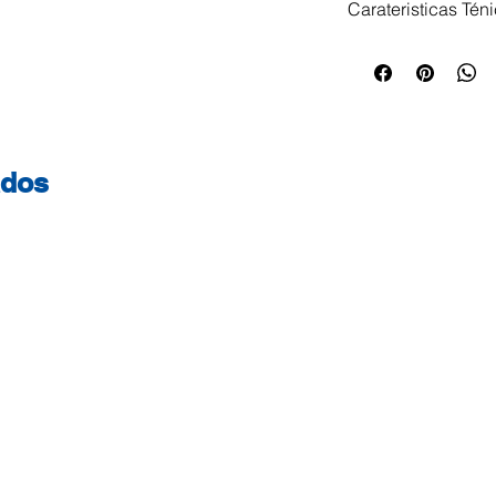
Carateristicas Tén
Renova Love & Act
cru natural, maior
reciclagem de pap
proveniente da flo
controlada. A cer
ados
os produtos prov
florestal responsá
efetivas de mitiga
Papel Cru Natura
33x33cm 90 guard
folha dupla EU Ec
C136137