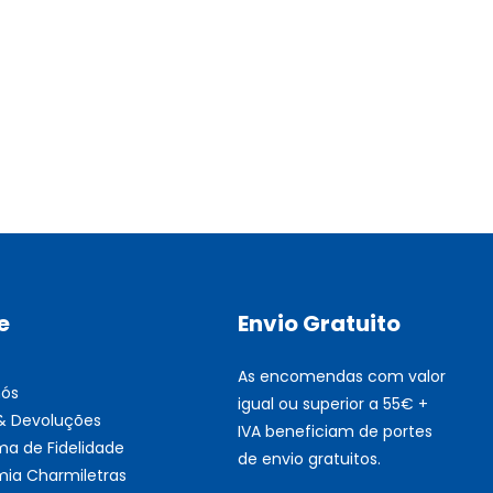
Multifunções BROTHER Tint
Esgotado
e
Envio Gratuito
As encomendas com valor
nós
igual ou superior a 55€ +
 & Devoluções
IVA beneficiam de portes
ma de Fidelidade
de envio gratuitos.
ia Charmiletras