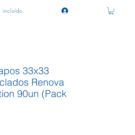
 incluído.
apos 33x33
iclados Renova
ion 90un (Pack
o