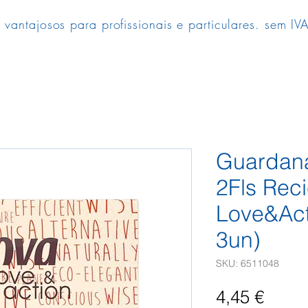
 vantajosos para profissionais e particulares. sem IVA
Guardan
2Fls Rec
Love&Act
3un)
SKU: 6511048
Preç
4,45 €