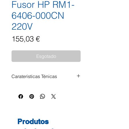
Fusor HP RM1-
6406-000CN
220V
Preço
155,03 €
Esgotado
Carateristicas Ténicas
Fusor HP RM1-6406-000CN
220V Impressoras Compatíveis:
HP laserJet 2035 HP laserJet
2055
Produtos