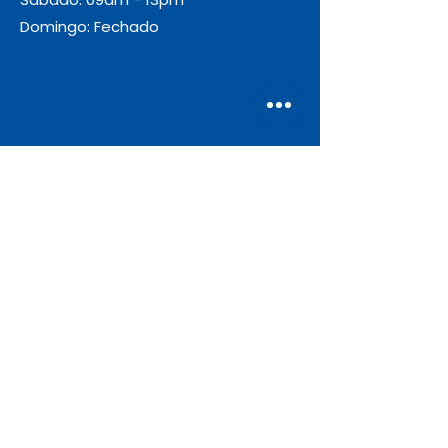
Domingo: Fechado
Envio
Gratuito
As encomendas com valor igual ou
superior a 55€ + IVA beneficiam de
portes de envio gratuitos.
Apoio ao Cliente