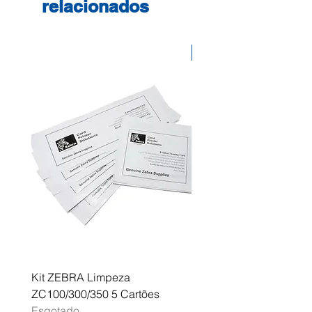
relacionados
Desconto
Kit ZEBRA Limpeza
Multifunções BROTHER 
ZC100/300/350 5 Cartões
Profissional A3 MFC-J
Esgotado
Esgotado