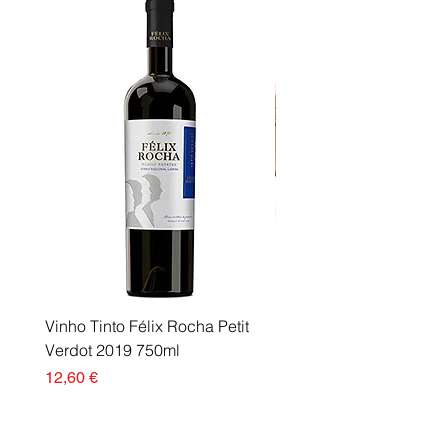
esvaziar. Medidas: L 91 x A 43 x
P 192 mm Peso: 140g
Vinho Tinto Félix Rocha Petit
Fusor Xerox 115R00120
Verdot 2019 750ml
Esgotado
Preço
12,60 €