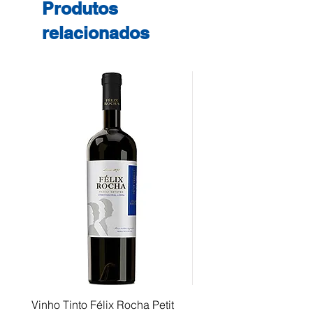
Produtos
relacionados
Vinho Tinto Félix Rocha Petit
Fusor Xerox 115R00120