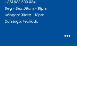
+351 933 630 034
Seg - Sex: 09am - 19pm
Sábado: 09am - 13pm
Domingo: Fechado
Envio
Gratuito
As encomendas com valor igual ou
superior a 55€ + IVA beneficiam de
portes de envio gratuitos.