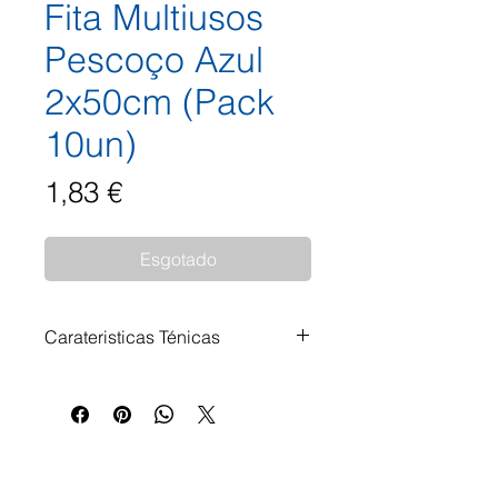
Fita Multiusos
Pescoço Azul
2x50cm (Pack
10un)
Preço
1,83 €
Esgotado
Carateristicas Ténicas
Lanyard Neck Fabricado em
poliéster resistente. Com gancho
metálico giratório. 2 x 50 cm / 10
gr.