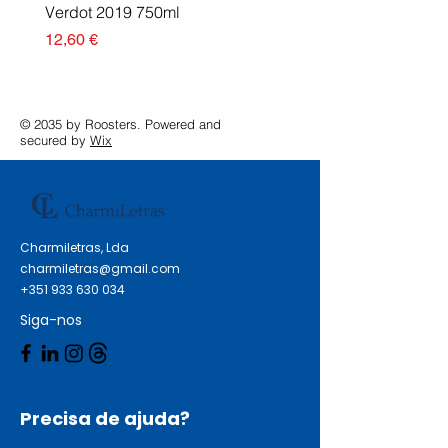
Verdot 2019 750ml
Esgotado
Preço
12,60 €
© 2035 by Roosters. Powered and
secured by
Wix
Charmiletras, Lda
charmiletras@gmail.com
+351 933 630 034
Siga-nos
Precisa de ajuda?