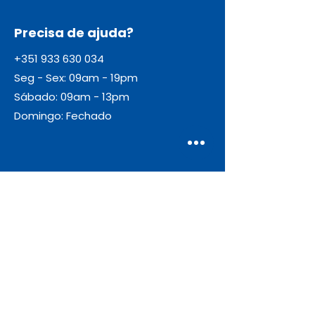
Precisa de ajuda?
+351 933 630 034
Seg - Sex: 09am - 19pm
Sábado: 09am - 13pm
Domingo: Fechado
Envio
Gratuito
As encomendas com valor igual ou
superior a 55€ + IVA beneficiam de
portes de envio gratuitos.