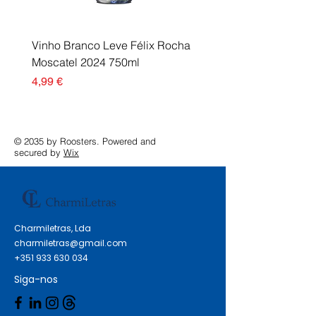
Vinho Branco Leve Félix Rocha
Fusor Xerox 115R00120
Moscatel 2024 750ml
Esgotado
Preço
4,99 €
© 2035 by Roosters. Powered and
secured by
Wix
Charmiletras, Lda
charmiletras@gmail.com
+351 933 630 034
Siga-nos