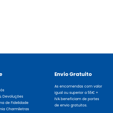
Multifunções BROTHER Tint
Esgotado
e
Envio Gratuito
As encomendas com valor
nós
igual ou superior a 55€ +
 & Devoluções
IVA beneficiam de portes
ma de Fidelidade
de envio gratuitos.
ia Charmiletras