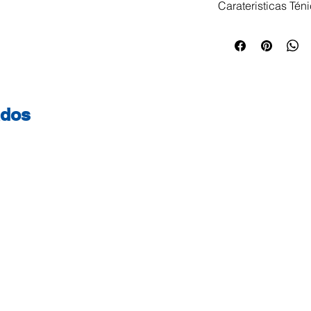
Carateristicas Tén
Etiquetas Pré-impr
Especialmente de
Tamanho Etiqueta: 
500un
ados