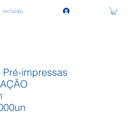
 incluído.
s Pré-impressas
LAÇÃO
m
000un
o