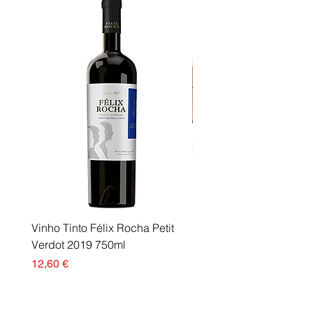
Vinho Tinto Félix Rocha Petit
Fusor Xerox 115R00120
Verdot 2019 750ml
Esgotado
Preço
12,60 €