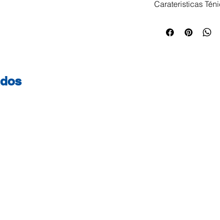
Carateristicas Tén
Ideal para refeiçõ
conservação de al
Catering e Refeiç
retangular, resist
alumínio de alta q
ados
temperatura Utiliz
descartável e reci
alimentar Tampa: 
Reciclável. Quant
Superior externa 
interna (mm) : 300
(mm): 273×213 Alt
(ml): 3240