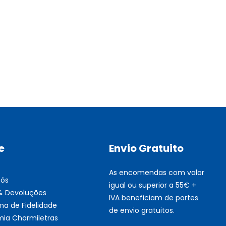
Multifunções BROTHER Tint
Esgotado
e
Envio Gratuito
As encomendas com valor
nós
igual ou superior a 55€ +
 & Devoluções
IVA beneficiam de portes
ma de Fidelidade
de envio gratuitos.
ia Charmiletras