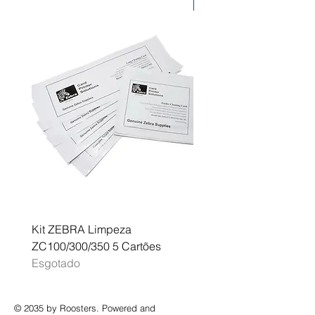
Desconto
Kit ZEBRA Limpeza
Multifunções BROTHER 
ZC100/300/350 5 Cartões
Profissional A3 MFC-J
Esgotado
Esgotado
© 2035 by Roosters. Powered and