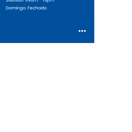
Domingo: Fechado
Envio
Gratuito
As encomendas com valor igual ou
superior a 55€ + IVA beneficiam de
portes de envio gratuitos.
Apoio ao Cliente