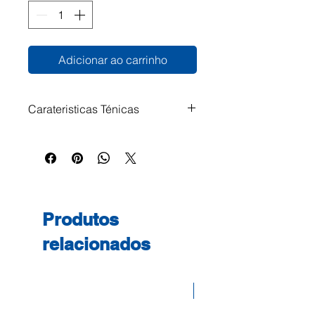
Adicionar ao carrinho
Carateristicas Ténicas
Produtos
relacionados
Desconto