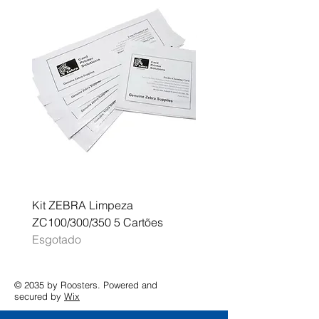
Kit ZEBRA Limpeza
Multifunções BROTHER 
ZC100/300/350 5 Cartões
Profissional A3 MFC-J
Esgotado
Esgotado
© 2035 by Roosters. Powered and
secured by
Wix