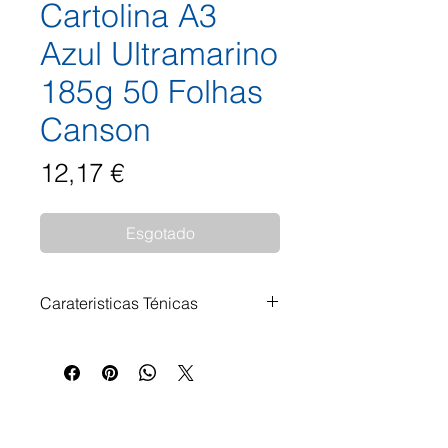
Cartolina A3
Azul Ultramarino
185g 50 Folhas
Canson
Preço
12,17 €
Esgotado
Carateristicas Ténicas
Cartolina Iris® Vivaldi® Canson
Canson® Iris® Vivaldi® é uma
cartolina que oferece uma
superfície lisa de alta qualidade
em ambos os lados, com uma