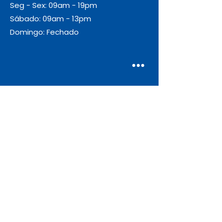
Seg - Sex: 09am - 19pm
Sábado: 09am - 13pm
Domingo: Fechado
Envio
Gratuito
As encomendas com valor igual ou
superior a 55€ + IVA beneficiam de
portes de envio gratuitos.