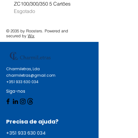
ZC100/300/350 5 Cartões
Profissional A3 MFC-J
Esgotado
Esgotado
© 2035 by Roosters. Powered and
secured by
Wix
Charmiletras, Lda
charmiletras@gmail.com
+351 933 630 034
Siga-nos
Precisa de ajuda?
+351 933 630 034